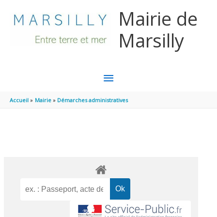
Aller au contenu
Aller au pied de page
Mairie de
Marsilly
MENU
PRINCIPAL
Accueil
Mairie
Démarches administratives