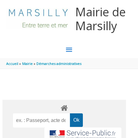
Aller au contenu
Aller au pied de page
Mairie de
Marsilly
MENU
PRINCIPAL
Accueil
Mairie
Démarches administratives