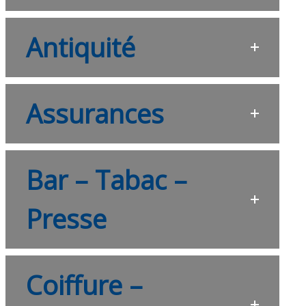
Antiquité
Assurances
Bar – Tabac –
Presse
Coiffure –