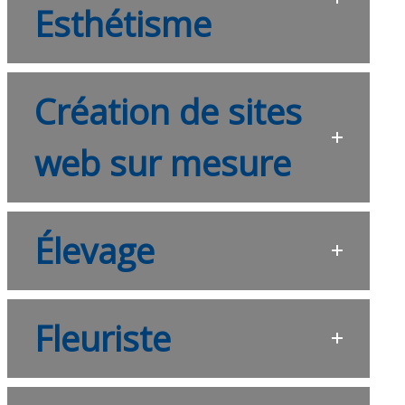
Esthétisme
Création de sites
web sur mesure
Élevage
Fleuriste