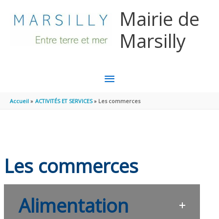
Aller au contenu
Aller au pied de page
Mairie de
Marsilly
MENU
PRINCIPAL
Accueil
ACTIVITÉS ET SERVICES
Les commerces
Les commerces
Alimentation