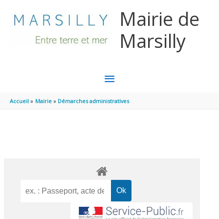
Aller au contenu
Aller au pied de page
Mairie de
Marsilly
MENU
PRINCIPAL
Accueil
Mairie
Démarches administratives