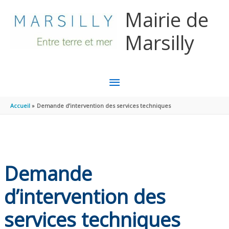
Panneau de gestion des cookies
Aller au contenu
Aller au pied de page
Mairie de
Marsilly
MENU
PRINCIPAL
Accueil
Demande d’intervention des services techniques
Demande
d’intervention des
services techniques