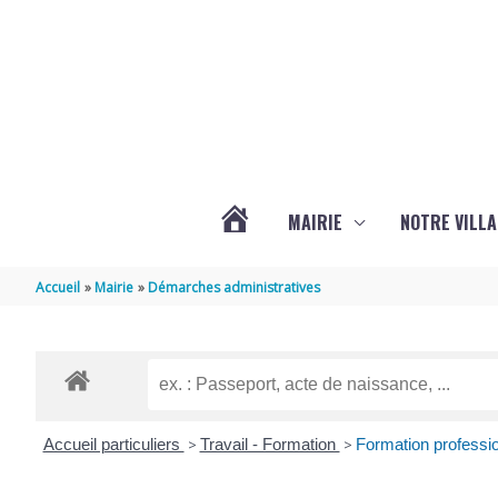
Aller au contenu
Aller au pied de page
MAIRIE
NOTRE VILLA
ACTUALITÉS
Accueil
Mairie
Démarches administratives
DE
MARSILLY
Accueil particuliers
>
Travail - Formation
>
Formation professio