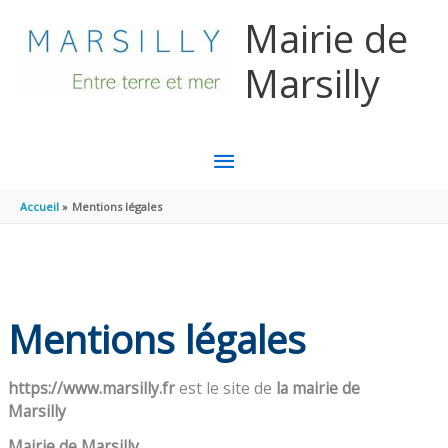
Aller au contenu
Aller au pied de page
Mairie de
Marsilly
MENU
PRINCIPAL
Accueil
Mentions légales
Mentions légales
https://www.marsilly.fr
est le site de
la mairie de
Marsilly
Mairie de Marsilly