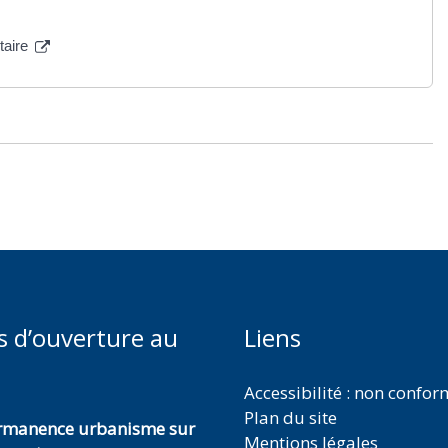
taire
s d’ouverture au
Liens
Accessibilité : non confo
Plan du site
ermanence urbanisme sur
Mentions légales