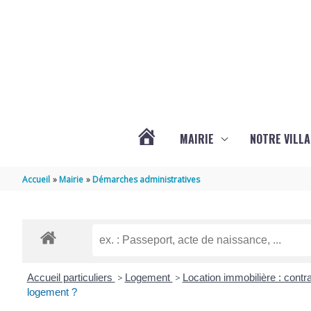
Aller au contenu
Aller au pied de page
MAIRIE
NOTRE VILLA
ACTUALITÉS
Accueil
Mairie
Démarches administratives
DE
MARSILLY
Accueil particuliers
>
Logement
>
Location immobilière : contra
logement ?