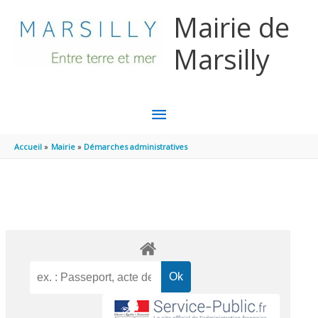
Aller au contenu
Aller au pied de page
Mairie de
Marsilly
MENU
PRINCIPAL
Accueil
Mairie
Démarches administratives