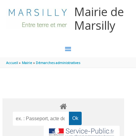
Aller au contenu
Aller au pied de page
Mairie de
Marsilly
MENU
PRINCIPAL
Accueil
Mairie
Démarches administratives