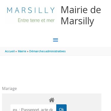
Aller au contenu
Aller au pied de page
Mairie de
Marsilly
MENU
PRINCIPAL
Accueil
Mairie
Démarches administratives
Mariage