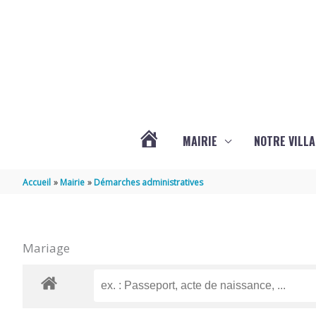
Aller au contenu
Aller au pied de page
MAIRIE
NOTRE VILLA
ACTUALITÉS
Accueil
Mairie
Démarches administratives
DE
Mariage
MARSILLY