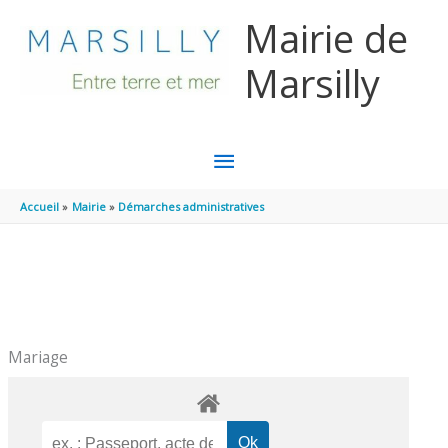
Aller au contenu
Aller au pied de page
Mairie de
Marsilly
MENU
PRINCIPAL
Accueil
Mairie
Démarches administratives
Mariage