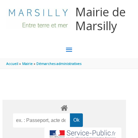
Aller au contenu
Aller au pied de page
Mairie de
Marsilly
MENU
PRINCIPAL
Accueil
Mairie
Démarches administratives