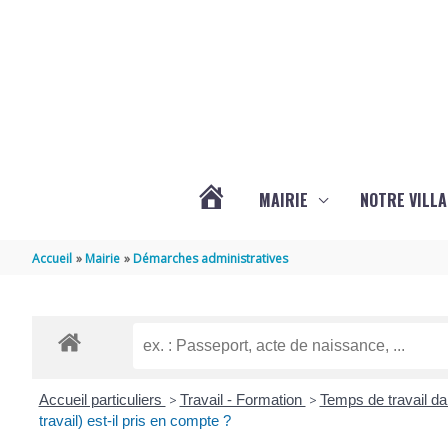
Aller au contenu
Aller au pied de page
MAIRIE
NOTRE VILLA
ACTUALITÉS
Accueil
Mairie
Démarches administratives
DE
MARSILLY
Accueil particuliers
>
Travail - Formation
>
Temps de travail da
travail) est-il pris en compte ?