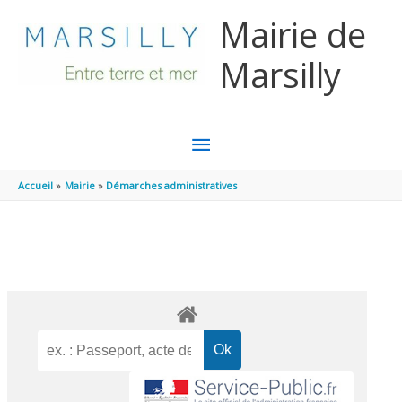
Aller au contenu
Aller au pied de page
Mairie de
Marsilly
MENU
PRINCIPAL
Accueil
Mairie
Démarches administratives