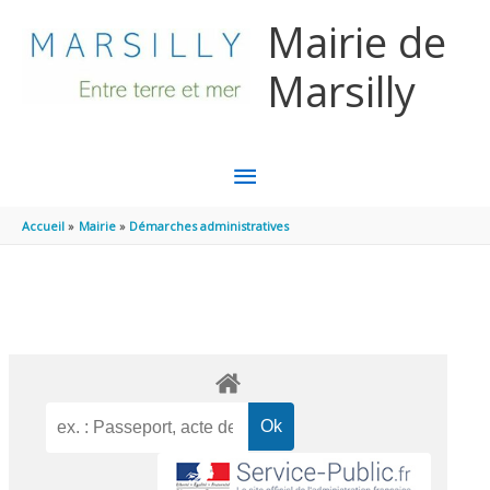
Aller au contenu
Aller au pied de page
Mairie de
Marsilly
MENU
PRINCIPAL
Accueil
Mairie
Démarches administratives