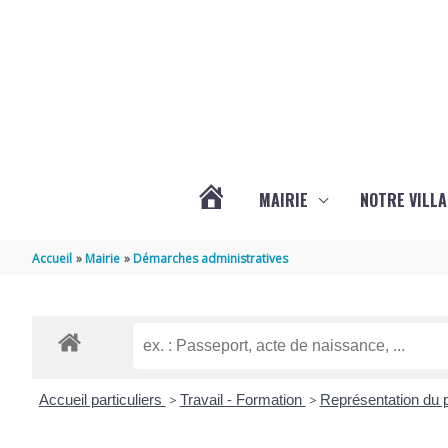
Aller au contenu
Aller au pied de page
MAIRIE
NOTRE VILLA
ACTUALITÉS
Accueil
Mairie
Démarches administratives
DE
MARSILLY
Accueil particuliers
>
Travail - Formation
>
Représentation du p