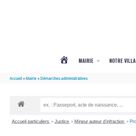
Aller au contenu
Aller au pied de page
MAIRIE
NOTRE VILLA
ACTUALITÉS
Accueil
Mairie
Démarches administratives
DE
MARSILLY
Accueil particuliers
>
Justice
>
Mineur auteur d'infraction
>
Pro