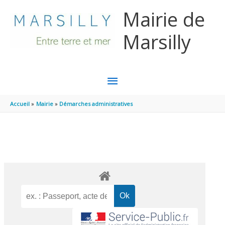
Aller au contenu
Aller au pied de page
Mairie de
Marsilly
MENU
PRINCIPAL
Accueil
Mairie
Démarches administratives