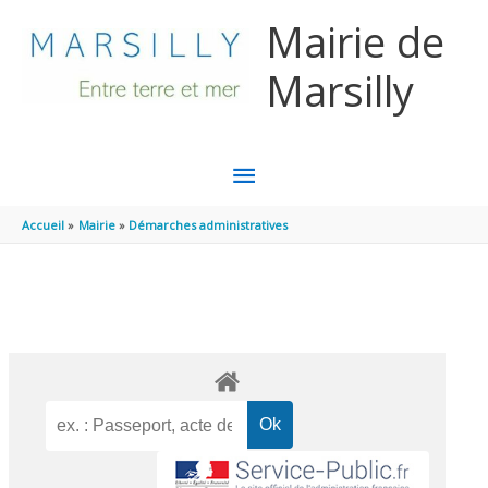
Aller au contenu
Aller au pied de page
Mairie de
Marsilly
MENU
PRINCIPAL
Accueil
Mairie
Démarches administratives