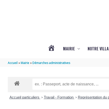
Aller au contenu
Aller au pied de page
MAIRIE
NOTRE VILLA
ACTUALITÉS
Accueil
Mairie
Démarches administratives
DE
MARSILLY
Accueil particuliers
>
Travail - Formation
>
Représentation du p