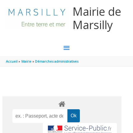
Aller au contenu
Aller au pied de page
Mairie de
Marsilly
MENU
PRINCIPAL
Accueil
Mairie
Démarches administratives