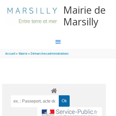
Aller au contenu
Aller au pied de page
Mairie de
Marsilly
MENU
PRINCIPAL
Accueil
Mairie
Démarches administratives