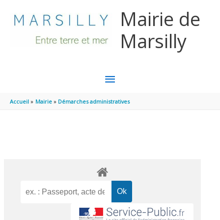
Aller au contenu
Aller au pied de page
Mairie de
Marsilly
MENU
PRINCIPAL
Accueil
Mairie
Démarches administratives