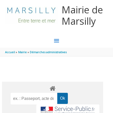
Aller au contenu
Aller au pied de page
Mairie de
Marsilly
MENU
PRINCIPAL
Accueil
Mairie
Démarches administratives