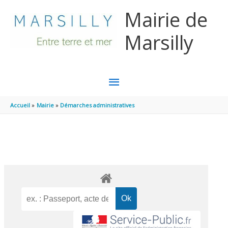
Aller au contenu
Aller au pied de page
Mairie de
Marsilly
MENU
PRINCIPAL
Accueil
Mairie
Démarches administratives