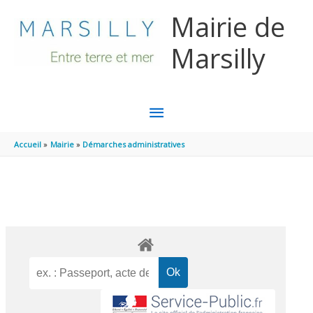
Aller au contenu
Aller au pied de page
Mairie de
Marsilly
MENU
PRINCIPAL
Accueil
Mairie
Démarches administratives