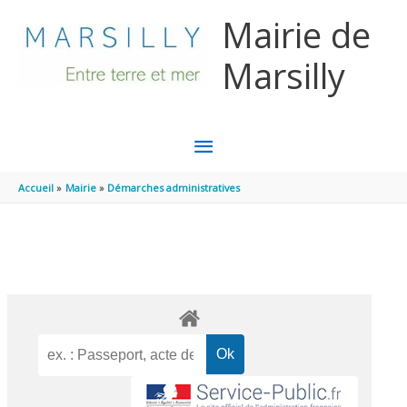
Aller au contenu
Aller au pied de page
Mairie de
Marsilly
MENU
PRINCIPAL
Accueil
Mairie
Démarches administratives