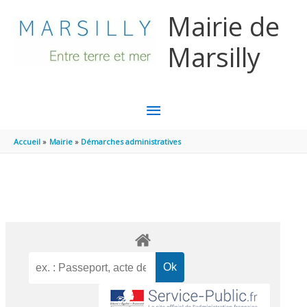
Aller au contenu
Aller au pied de page
Mairie de
Marsilly
MENU
PRINCIPAL
Accueil
Mairie
Démarches administratives