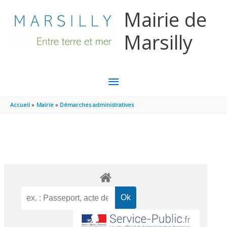
Aller au contenu
Aller au pied de page
Mairie de
Marsilly
MENU
PRINCIPAL
Accueil
Mairie
Démarches administratives