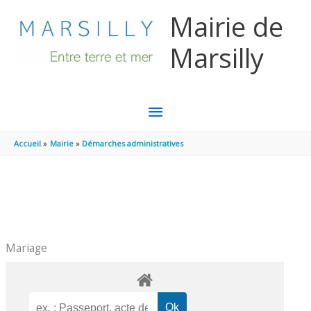
Aller au contenu
Aller au pied de page
Mairie de
Marsilly
MENU
PRINCIPAL
Accueil
Mairie
Démarches administratives
Mariage