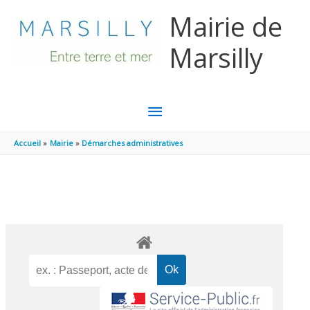
Aller au contenu
Aller au pied de page
Mairie de
Marsilly
MENU
PRINCIPAL
Accueil
Mairie
Démarches administratives