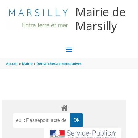
Aller au contenu
Aller au pied de page
Mairie de
Marsilly
MENU
PRINCIPAL
Accueil
Mairie
Démarches administratives