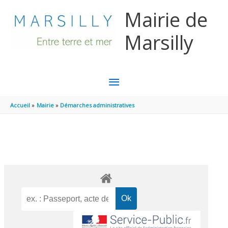
Aller au contenu
Aller au pied de page
Mairie de
Marsilly
MENU
PRINCIPAL
Accueil
Mairie
Démarches administratives