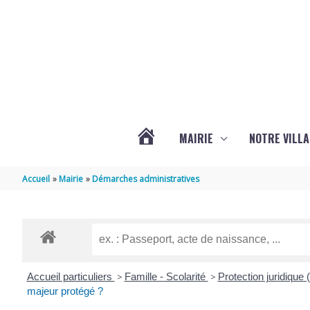
Aller au contenu
Aller au pied de page
MAIRIE
NOTRE VILLA
ACTUALITÉS
Accueil
Mairie
Démarches administratives
DE
MARSILLY
Accueil particuliers
>
Famille - Scolarité
>
Protection juridique (t
majeur protégé ?