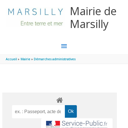
Aller au contenu
Aller au pied de page
Mairie de
Marsilly
MENU
PRINCIPAL
Accueil
Mairie
Démarches administratives