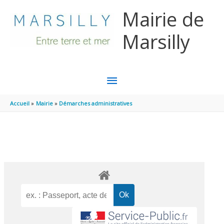
Aller au contenu
Aller au pied de page
Mairie de
Marsilly
MENU
PRINCIPAL
Accueil
Mairie
Démarches administratives