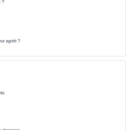
s ?
eur agréé ?
nts