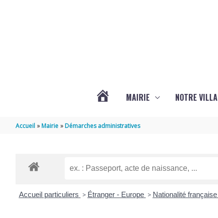
Aller au contenu
Aller au pied de page
MAIRIE
NOTRE VILLA
ACTUALITÉS
Accueil
Mairie
Démarches administratives
DE
MARSILLY
Accueil particuliers
>
Étranger - Europe
>
Nationalité français