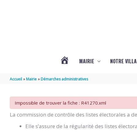
Aller au contenu
Aller au pied de page
MAIRIE
NOTRE VILLA
ACTUALITÉS
Accueil
Mairie
Démarches administratives
DE
Impossible de trouver la fiche : R41270.xml
MARSILLY
La commission de contrôle des listes électorales a d
Elle s’assure de la régularité des listes élector