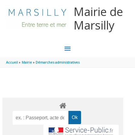
Aller au contenu
Aller au pied de page
Mairie de
Marsilly
MENU
PRINCIPAL
Accueil
Mairie
Démarches administratives