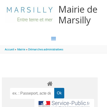
Aller au contenu
Aller au pied de page
Mairie de
Marsilly
MENU
PRINCIPAL
Accueil
Mairie
Démarches administratives