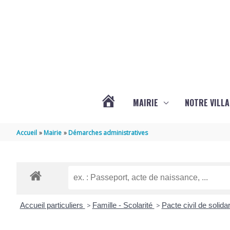
Aller au contenu
Aller au pied de page
MAIRIE
NOTRE VILLA
ACTUALITÉS
Accueil
Mairie
Démarches administratives
DE
MARSILLY
Accueil particuliers
>
Famille - Scolarité
>
Pacte civil de solida