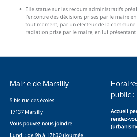
Elle statue sur les recours administratifs préa
l’encontre des décisions prises par le maire en m
tout moment, par un électeur de la commune qu
radiation prise par le maire, en lui présentant
Mairie de Marsilly
Horaire
public :
5 bis rue des écoles
Accueil p
17137 Marsilly
rendez-vo
Vous pouvez nous joindre
(urbanisme
Lundi : de 9h à 17h30 (journée