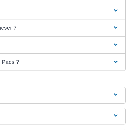
acser ?
u Pacs ?