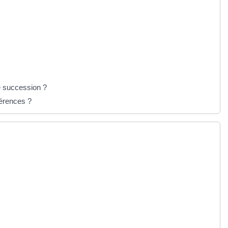
e succession ?
férences ?