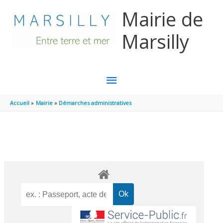
Aller au contenu
Aller au pied de page
Mairie de
Marsilly
MENU
PRINCIPAL
Accueil
Mairie
Démarches administratives