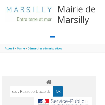
Aller au contenu
Aller au pied de page
Mairie de
Marsilly
MENU
PRINCIPAL
Accueil
Mairie
Démarches administratives