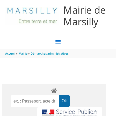
Aller au contenu
Aller au pied de page
Mairie de
Marsilly
MENU
PRINCIPAL
Accueil
Mairie
Démarches administratives