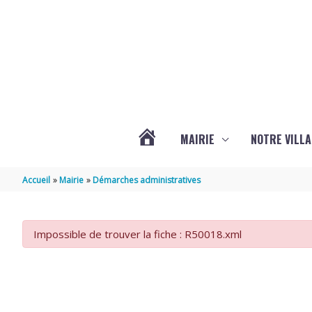
Aller au contenu
Aller au pied de page
MAIRIE
NOTRE VILLA
ACTUALITÉS
Accueil
Mairie
Démarches administratives
DE
Impossible de trouver la fiche : R50018.xml
MARSILLY