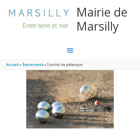
Aller au contenu
Aller au pied de page
Mairie de
Marsilly
MENU
PRINCIPAL
Accueil
Évenements
Tournoi de pétanque