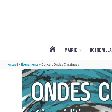
Aller au contenu
Aller au pied de page
MAIRIE
NOTRE VILLA
ACTUALITÉS
Accueil
Évenements
Concert Ondes Classiques
DE
MARSILLY