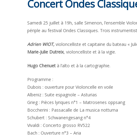
Concert Ondes Classiqu
Samedi 25 juillet à 19h, salle Simenon, l’ensemble Violo
périple au festival Ondes Classiques. Trois instrumentis
Adrien WIOT,
violoncelliste et capitaine du bateau « Juli
Marie-Julie Dutreix
, violoncelliste et à la vigie.
Hugo Chenuet
à l’alto et à la cartographie.
Programme :
Dubois : ouverture pour Violoncelle en voile
Albeniz : Suite espagnole – Asturias
Grieg : Pièces lyriques n°1 – Matrosenes oppsang
Boccherini : Passacalle de La musica notturna
Schubert : Schwanengesang n°4
Vivaldi : Concerto grosso RV522
Bach : Ouverture n°3 – Aria