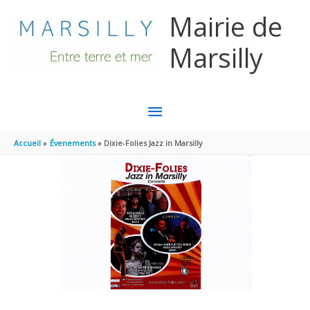
Aller au contenu
Aller au pied de page
Mairie de
Marsilly
MENU
PRINCIPAL
Accueil
Évenements
Dixie-Folies Jazz in Marsilly